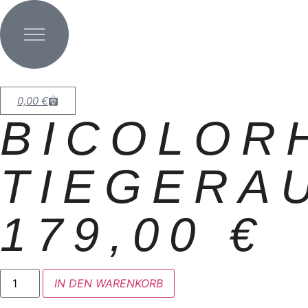
0,00
€
BICOLOR
TIEGERA
179,00
€
IN DEN WARENKORB