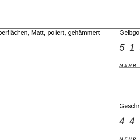
NGE
erflächen, Matt, poliert, gehämmert
Gelbgo
5
MEHR
Geschmo
4
MEHR