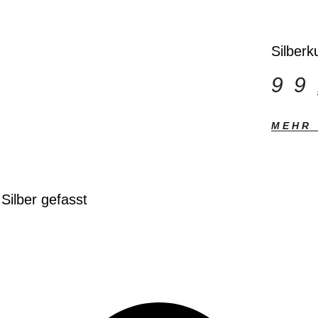
Silberk
9
MEHR
 Silber gefasst