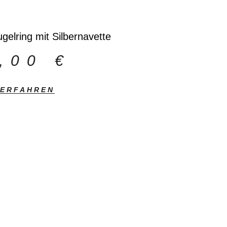
ugelring mit Silbernavette
9,00
€
 ERFAHREN