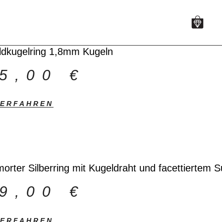
ldkugelring 1,8mm Kugeln
15,00
€
 ERFAHREN
rter Silberring mit Kugeldraht und facettiertem Su
49,00
€
 ERFAHREN