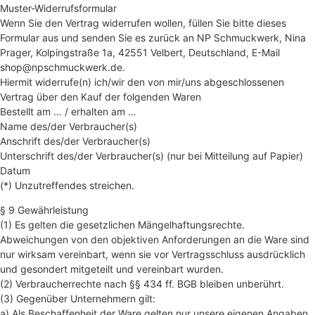
Muster-Widerrufsformular
Wenn Sie den Vertrag widerrufen wollen, füllen Sie bitte dieses
Formular aus und senden Sie es zurück an NP Schmuckwerk, Nina
Prager, Kolpingstraße 1a, 42551 Velbert, Deutschland, E-Mail
shop@npschmuckwerk.de.
Hiermit widerrufe(n) ich/wir den von mir/uns abgeschlossenen
Vertrag über den Kauf der folgenden Waren
Bestellt am … / erhalten am …
Name des/der Verbraucher(s)
Anschrift des/der Verbraucher(s)
Unterschrift des/der Verbraucher(s) (nur bei Mitteilung auf Papier)
Datum
(*) Unzutreffendes streichen.
§ 9 Gewährleistung
(1) Es gelten die gesetzlichen Mängelhaftungsrechte.
Abweichungen von den objektiven Anforderungen an die Ware sind
nur wirksam vereinbart, wenn sie vor Vertragsschluss ausdrücklich
und gesondert mitgeteilt und vereinbart wurden.
(2) Verbraucherrechte nach §§ 434 ff. BGB bleiben unberührt.
(3) Gegenüber Unternehmern gilt:
a) Als Beschaffenheit der Ware gelten nur unsere eigenen Angaben