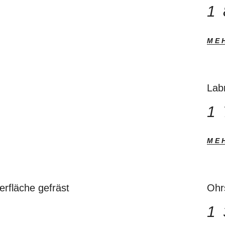
1
ME
Lab
1
ME
fläche gefräst
Ohr
1