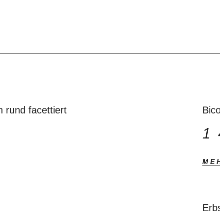
rund facettiert
Bico
1
ME
Erbs